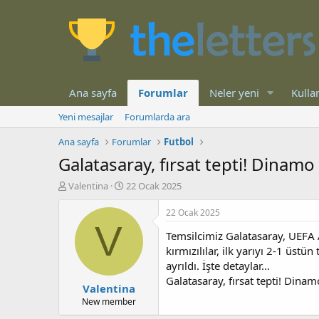
Ana sayfa
Forumlar
Neler yeni
Kullan
Yeni mesajlar
Forumlarda ara
Ana sayfa
Forumlar
Futbol
Galatasaray, fırsat tepti! Dinamo 
K
B
Valentina
22 Ocak 2025
o
a
n
ş
22 Ocak 2025
b
l
V
Temsilcimiz Galatasaray, UEFA A
u
a
y
n
kırmızılılar, ilk yarıyı 2-1 üs
u
g
ayrıldı. İşte detaylar...
b
ı
Galatasaray, fırsat tepti! Dinam
Valentina
a
ç
ş
t
New member
l
a