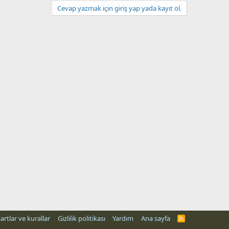
Cevap yazmak için giriş yap yada kayıt ol.
artlar ve kurallar
Gizlilik politikası
Yardım
Ana sayfa
R
S