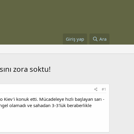
Giriş yap
Ara
sını zora soktu!
#1
Kiev'i konuk etti. Mücadeleye hızlı başlayan sarı -
engel olamadı ve sahadan 3-3'lük beraberlikle