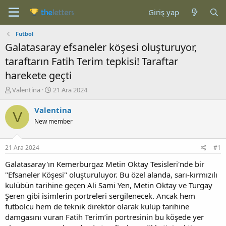
Giriş yap
Futbol
Galatasaray efsaneler köşesi oluşturuyor,
taraftarın Fatih Terim tepkisi! Taraftar
harekete geçti
K
B
Valentina
21 Ara 2024
o
a
n
ş
Valentina
V
b
l
New member
u
a
y
n
u
g
21 Ara 2024
#1
b
ı
a
ç
Galatasaray'ın Kemerburgaz Metin Oktay Tesisleri'nde bir
ş
t
"Efsaneler Köşesi" oluşturuluyor. Bu özel alanda, sarı-kırmızılı
l
a
kulübün tarihine geçen Ali Sami Yen, Metin Oktay ve Turgay
a
r
Şeren gibi isimlerin portreleri sergilenecek. Ancak hem
t
i
futbolcu hem de teknik direktör olarak kulüp tarihine
a
h
damgasını vuran Fatih Terim’in portresinin bu köşede yer
n
i