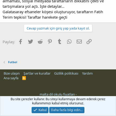
almaması, sosyal medyada taraftarların dikkatini çekti ve
tartışmalara yol açtı. İşte detaylar...
Galatasaray efsaneler köşesi oluşturuyor, taraftarın Fatih
Terim tepkisi! Taraftar harekete geçti
Cevap yazmak için giriş yap yada kayıt ol.
Facebook
Twitter
Reddit
Pinterest
Tumblr
WhatsApp
E-posta
Link
Paylaş:
Futbol
Bize ulaşın
Şartlar ve kurallar
Gizlilik politikası
Yardım
Ana sayfa
R
S
S
malta dil okulu fiyatları
-
Bu site çerezler kullanır. Bu siteyi kullanmaya devam ederek çerez
kullanımımızı kabul etmiş olursunuz.
Kabul
Daha fazla bilgi edin…