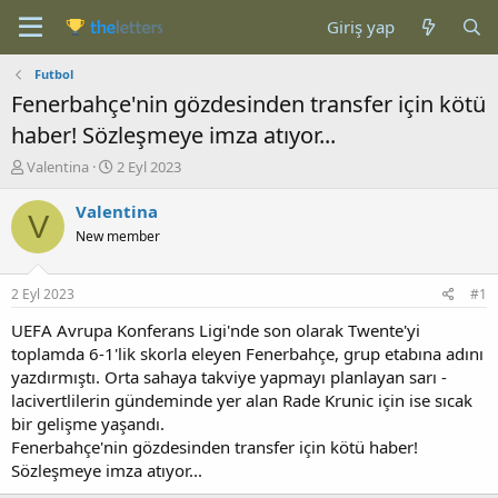
Giriş yap
Futbol
Fenerbahçe'nin gözdesinden transfer için kötü
haber! Sözleşmeye imza atıyor...
K
B
Valentina
2 Eyl 2023
o
a
n
ş
Valentina
V
b
l
New member
u
a
y
n
u
g
2 Eyl 2023
#1
b
ı
a
ç
UEFA Avrupa Konferans Ligi'nde son olarak Twente'yi
ş
t
toplamda 6-1'lik skorla eleyen Fenerbahçe, grup etabına adını
l
a
yazdırmıştı. Orta sahaya takviye yapmayı planlayan sarı -
a
r
lacivertlilerin gündeminde yer alan Rade Krunic için ise sıcak
t
i
bir gelişme yaşandı.
a
h
Fenerbahçe'nin gözdesinden transfer için kötü haber!
n
i
Sözleşmeye imza atıyor...