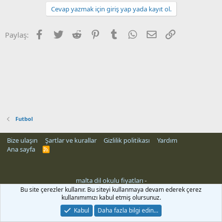
Cevap yazmak için giriş yap yada kayıt ol.
Facebook
Twitter
Reddit
Pinterest
Tumblr
WhatsApp
E-posta
Link
Paylaş:
Futbol
Bize ulaşın
Şartlar ve kurallar
Gizlilik politikası
Yardım
Ana sayfa
R
S
S
malta dil okulu fiyatları
-
Bu site çerezler kullanır. Bu siteyi kullanmaya devam ederek çerez
kullanımımızı kabul etmiş olursunuz.
Kabul
Daha fazla bilgi edin…