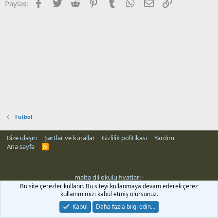
Facebook
Twitter
Reddit
Pinterest
Tumblr
WhatsApp
E-posta
Link
Paylaş:
Futbol
Bize ulaşın
Şartlar ve kurallar
Gizlilik politikası
Yardım
Ana sayfa
R
S
S
malta dil okulu fiyatları
-
Bu site çerezler kullanır. Bu siteyi kullanmaya devam ederek çerez
kullanımımızı kabul etmiş olursunuz.
Kabul
Daha fazla bilgi edin…