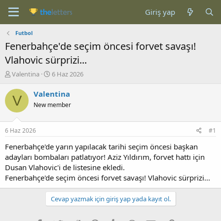
Giriş yap
Futbol
Fenerbahçe'de seçim öncesi forvet savaşı!
Vlahovic sürprizi...
K
B
Valentina
6 Haz 2026
o
a
n
ş
Valentina
V
b
l
New member
u
a
y
n
u
g
6 Haz 2026
#1
b
ı
a
ç
Fenerbahçe'de yarın yapılacak tarihi seçim öncesi başkan
ş
t
adayları bombaları patlatıyor! Aziz Yıldırım, forvet hattı için
l
a
Dusan Vlahovic'i de listesine ekledi.
a
r
Fenerbahçe'de seçim öncesi forvet savaşı! Vlahovic sürprizi...
t
i
a
h
n
i
Cevap yazmak için giriş yap yada kayıt ol.