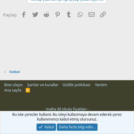
Facebook
Twitter
Reddit
Pinterest
Tumblr
WhatsApp
E-posta
Link
Paylaş:
Futbol
Bize ulaşın
Şartlar ve kurallar
Gizlilik politikası
Yardım
Ana sayfa
R
S
S
malta dil okulu fiyatları
-
Bu site çerezler kullanır. Bu siteyi kullanmaya devam ederek çerez
kullanımımızı kabul etmiş olursunuz.
Kabul
Daha fazla bilgi edin…