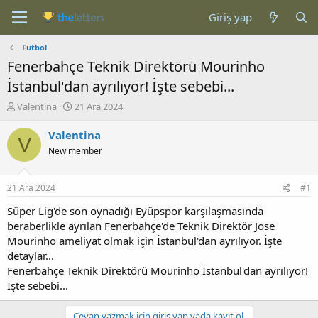
Giriş yap
Futbol
Fenerbahçe Teknik Direktörü Mourinho
İstanbul'dan ayrılıyor! İşte sebebi...
K
B
Valentina
21 Ara 2024
o
a
n
ş
Valentina
V
b
l
New member
u
a
y
n
u
g
21 Ara 2024
#1
b
ı
a
ç
Süper Lig'de son oynadığı Eyüpspor karşılaşmasında
ş
t
beraberlikle ayrılan Fenerbahçe'de Teknik Direktör Jose
l
a
Mourinho ameliyat olmak için İstanbul'dan ayrılıyor. İşte
a
r
detaylar...
t
i
Fenerbahçe Teknik Direktörü Mourinho İstanbul'dan ayrılıyor!
a
h
İşte sebebi...
n
i
Cevap yazmak için giriş yap yada kayıt ol.