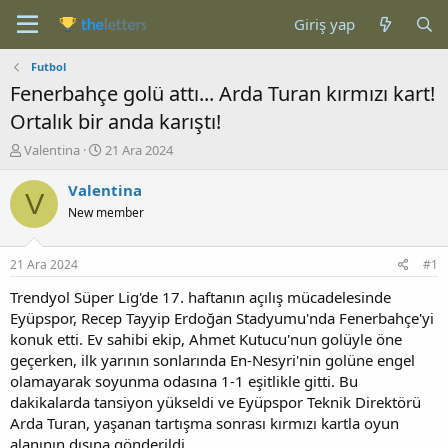
Giriş yap
Futbol
Fenerbahçe golü attı... Arda Turan kırmızı kart!
Ortalık bir anda karıştı!
K
B
Valentina
21 Ara 2024
o
a
n
ş
Valentina
V
b
l
New member
u
a
y
n
u
g
21 Ara 2024
#1
b
ı
a
ç
Trendyol Süper Lig'de 17. haftanın açılış mücadelesinde
ş
t
Eyüpspor, Recep Tayyip Erdoğan Stadyumu'nda Fenerbahçe'yi
l
a
konuk etti. Ev sahibi ekip, Ahmet Kutucu'nun golüyle öne
a
r
geçerken, ilk yarının sonlarında En-Nesyri'nin golüne engel
t
i
olamayarak soyunma odasına 1-1 eşitlikle gitti. Bu
a
h
dakikalarda tansiyon yükseldi ve Eyüpspor Teknik Direktörü
n
i
Arda Turan, yaşanan tartışma sonrası kırmızı kartla oyun
alanının dışına gönderildi.