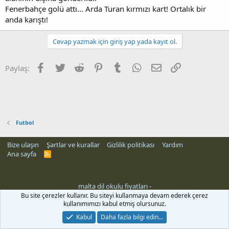
Fenerbahçe golü attı... Arda Turan kırmızı kart! Ortalık bir
anda karıştı!
Cevap yazmak için giriş yap yada kayıt ol.
Facebook
Twitter
Reddit
Pinterest
Tumblr
WhatsApp
E-posta
Link
Paylaş:
Futbol
Bize ulaşın
Şartlar ve kurallar
Gizlilik politikası
Yardım
Ana sayfa
R
S
S
malta dil okulu fiyatları
-
Bu site çerezler kullanır. Bu siteyi kullanmaya devam ederek çerez
kullanımımızı kabul etmiş olursunuz.
Kabul
Daha fazla bilgi edin…