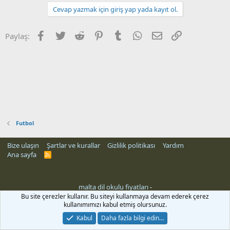
Cevap yazmak için giriş yap yada kayıt ol.
Facebook
Twitter
Reddit
Pinterest
Tumblr
WhatsApp
E-posta
Link
Paylaş:
Futbol
Bize ulaşın
Şartlar ve kurallar
Gizlilik politikası
Yardım
Ana sayfa
R
S
S
malta dil okulu fiyatları
-
rehber siteleri
Bu site çerezler kullanır. Bu siteyi kullanmaya devam ederek çerez
kullanımımızı kabul etmiş olursunuz.
Kabul
Daha fazla bilgi edin…