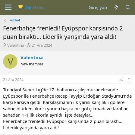
Giriş yap
Futbol
Fenerbahçe frenledi! Eyüpspor karşısında 2
puan bıraktı... Liderlik yarışında yara aldı!
K
B
Valentina
21 Ara 2024
o
a
n
ş
Valentina
V
b
l
New member
u
a
y
n
u
g
21 Ara 2024
#1
b
ı
a
ç
Trendyol Süper Lig'de 17. haftanın açılış mücadelesinde
ş
t
Eyüpspor ile Fenerbahçe Recep Tayyip Erdoğan Stadyumu'nda
l
a
karşı karşıya geldi. Karşılaşmanın ilk yarısı karşılıklı gollere
a
r
sahne olurken, ikinci yarıda başka bir gol çıkmadı ve taraflar
t
i
sahadan 1-1'lik skorla ayrıldı. İşte detaylar...
a
h
Fenerbahçe frenledi! Eyüpspor karşısında 2 puan bıraktı...
n
i
Liderlik yarışında yara aldı!