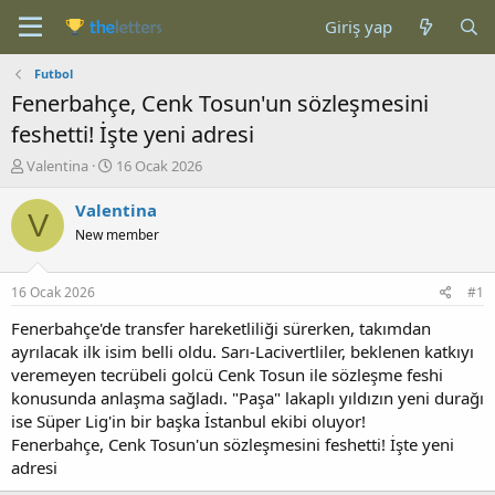
Giriş yap
Futbol
Fenerbahçe, Cenk Tosun'un sözleşmesini
feshetti! İşte yeni adresi
K
B
Valentina
16 Ocak 2026
o
a
n
ş
Valentina
V
b
l
New member
u
a
y
n
u
g
16 Ocak 2026
#1
b
ı
a
ç
Fenerbahçe'de transfer hareketliliği sürerken, takımdan
ş
t
ayrılacak ilk isim belli oldu. Sarı-Lacivertliler, beklenen katkıyı
l
a
veremeyen tecrübeli golcü Cenk Tosun ile sözleşme feshi
a
r
konusunda anlaşma sağladı. "Paşa" lakaplı yıldızın yeni durağı
t
i
ise Süper Lig'in bir başka İstanbul ekibi oluyor!
a
h
Fenerbahçe, Cenk Tosun'un sözleşmesini feshetti! İşte yeni
n
i
adresi