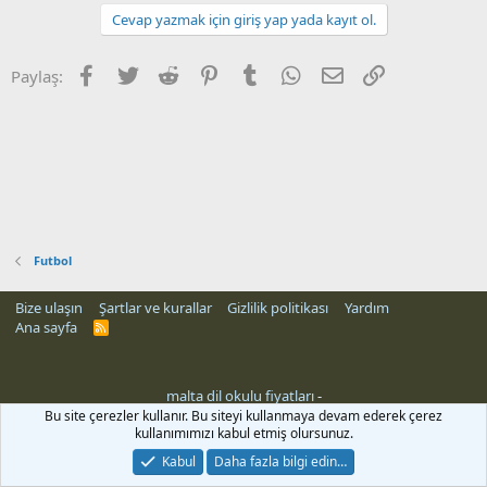
Cevap yazmak için giriş yap yada kayıt ol.
Facebook
Twitter
Reddit
Pinterest
Tumblr
WhatsApp
E-posta
Link
Paylaş:
Futbol
Bize ulaşın
Şartlar ve kurallar
Gizlilik politikası
Yardım
Ana sayfa
R
S
S
malta dil okulu fiyatları
-
rehber siteleri
Bu site çerezler kullanır. Bu siteyi kullanmaya devam ederek çerez
kullanımımızı kabul etmiş olursunuz.
Kabul
Daha fazla bilgi edin…