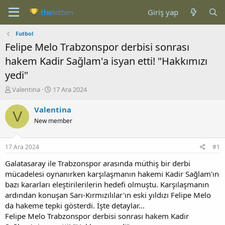
Giriş yap
Futbol
Felipe Melo Trabzonspor derbisi sonrası
hakem Kadir Sağlam'a isyan etti! "Hakkımızı
yedi"
K
B
Valentina
17 Ara 2024
o
a
n
ş
Valentina
V
b
l
New member
u
a
y
n
u
g
17 Ara 2024
#1
b
ı
a
ç
Galatasaray ile Trabzonspor arasında müthiş bir derbi
ş
t
mücadelesi oynanırken karşılaşmanın hakemi Kadir Sağlam'ın
l
a
bazı kararları eleştirilerilerin hedefi olmuştu. Karşılaşmanın
a
r
ardından konuşan Sarı-Kırmızılılar'ın eski yıldızı Felipe Melo
t
i
da hakeme tepki gösterdi. İşte detaylar...
a
h
Felipe Melo Trabzonspor derbisi sonrası hakem Kadir
n
i