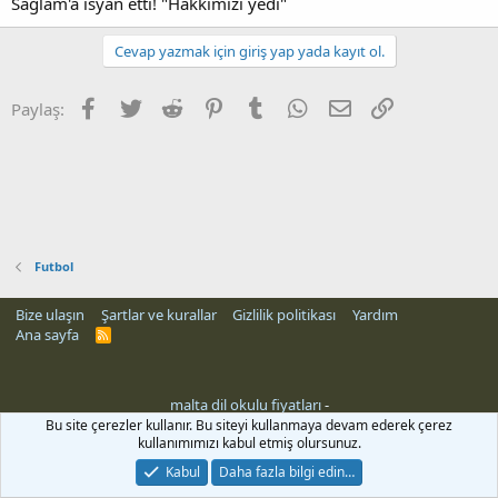
Sağlam'a isyan etti! "Hakkımızı yedi"
Cevap yazmak için giriş yap yada kayıt ol.
Facebook
Twitter
Reddit
Pinterest
Tumblr
WhatsApp
E-posta
Link
Paylaş:
Futbol
Bize ulaşın
Şartlar ve kurallar
Gizlilik politikası
Yardım
Ana sayfa
R
S
S
malta dil okulu fiyatları
-
rehber siteleri
Bu site çerezler kullanır. Bu siteyi kullanmaya devam ederek çerez
kullanımımızı kabul etmiş olursunuz.
Kabul
Daha fazla bilgi edin…