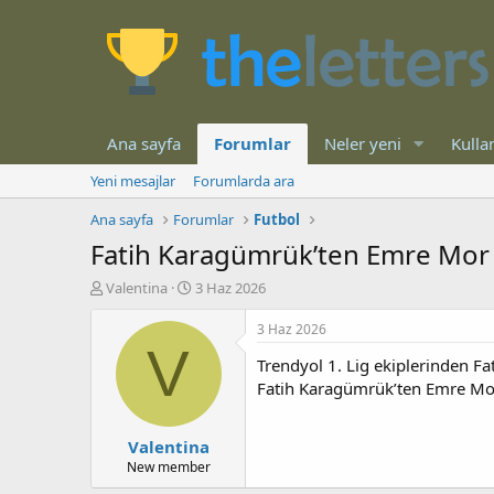
Ana sayfa
Forumlar
Neler yeni
Kullan
Yeni mesajlar
Forumlarda ara
Ana sayfa
Forumlar
Futbol
Fatih Karagümrük’ten Emre Mor 
K
B
Valentina
3 Haz 2026
o
a
n
ş
3 Haz 2026
b
l
V
Trendyol 1. Lig ekiplerinden F
u
a
y
n
Fatih Karagümrük’ten Emre Mo
u
g
b
ı
Valentina
a
ç
ş
t
New member
l
a