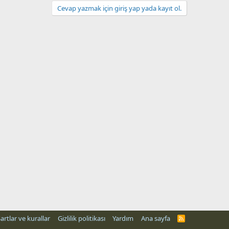
Cevap yazmak için giriş yap yada kayıt ol.
artlar ve kurallar
Gizlilik politikası
Yardım
Ana sayfa
R
S