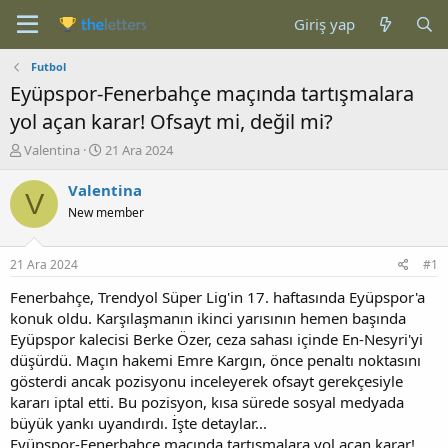
Giriş yap
Futbol
Eyüpspor-Fenerbahçe maçında tartışmalara
yol açan karar! Ofsayt mi, değil mi?
K
B
Valentina
21 Ara 2024
o
a
n
ş
Valentina
V
b
l
New member
u
a
y
n
u
g
21 Ara 2024
#1
b
ı
a
ç
Fenerbahçe, Trendyol Süper Lig'in 17. haftasında Eyüpspor'a
ş
t
konuk oldu. Karşılaşmanın ikinci yarısının hemen başında
l
a
Eyüpspor kalecisi Berke Özer, ceza sahası içinde En-Nesyri'yi
a
r
düşürdü. Maçın hakemi Emre Kargın, önce penaltı noktasını
t
i
gösterdi ancak pozisyonu inceleyerek ofsayt gerekçesiyle
a
h
kararı iptal etti. Bu pozisyon, kısa sürede sosyal medyada
n
i
büyük yankı uyandırdı. İşte detaylar...
Eyüpspor-Fenerbahçe maçında tartışmalara yol açan karar!