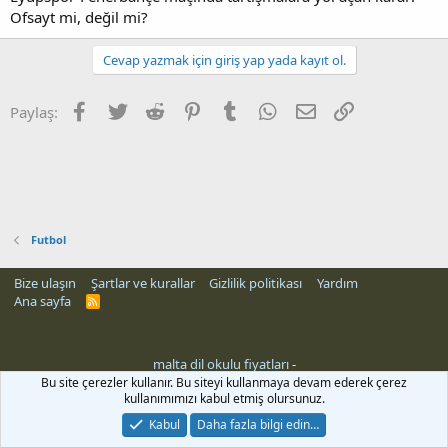
Ofsayt mi, değil mi?
Cevap yazmak için giriş yap yada kayıt ol.
Facebook
Twitter
Reddit
Pinterest
Tumblr
WhatsApp
E-posta
Link
Paylaş:
Futbol
Bize ulaşın
Şartlar ve kurallar
Gizlilik politikası
Yardım
Ana sayfa
R
S
S
malta dil okulu fiyatları
-
Bu site çerezler kullanır. Bu siteyi kullanmaya devam ederek çerez
kullanımımızı kabul etmiş olursunuz.
Kabul
Daha fazla bilgi edin…