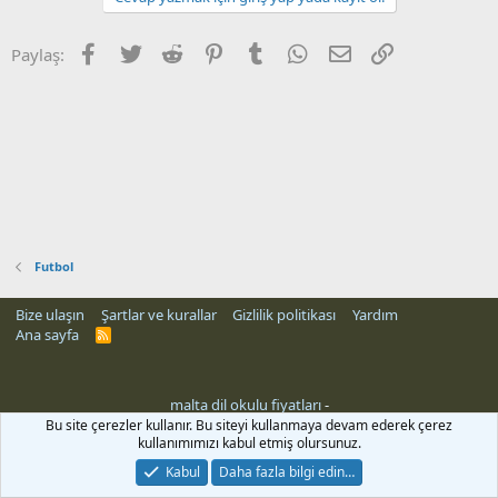
Facebook
Twitter
Reddit
Pinterest
Tumblr
WhatsApp
E-posta
Link
Paylaş:
Futbol
Bize ulaşın
Şartlar ve kurallar
Gizlilik politikası
Yardım
Ana sayfa
R
S
S
malta dil okulu fiyatları
-
Bu site çerezler kullanır. Bu siteyi kullanmaya devam ederek çerez
kullanımımızı kabul etmiş olursunuz.
Kabul
Daha fazla bilgi edin…