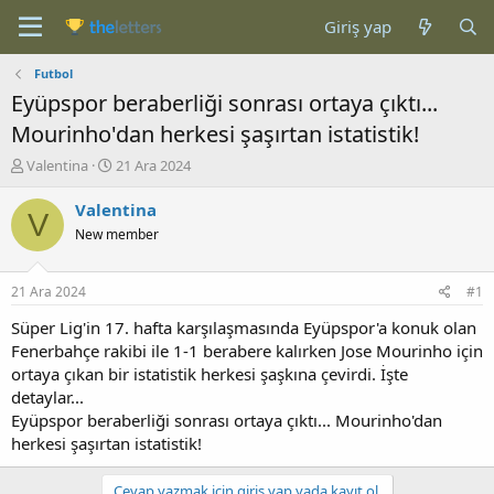
Giriş yap
Futbol
Eyüpspor beraberliği sonrası ortaya çıktı...
Mourinho'dan herkesi şaşırtan istatistik!
K
B
Valentina
21 Ara 2024
o
a
n
ş
Valentina
V
b
l
New member
u
a
y
n
u
g
21 Ara 2024
#1
b
ı
a
ç
Süper Lig'in 17. hafta karşılaşmasında Eyüpspor'a konuk olan
ş
t
Fenerbahçe rakibi ile 1-1 berabere kalırken Jose Mourinho için
l
a
ortaya çıkan bir istatistik herkesi şaşkına çevirdi. İşte
a
r
detaylar...
t
i
Eyüpspor beraberliği sonrası ortaya çıktı... Mourinho'dan
a
h
herkesi şaşırtan istatistik!
n
i
Cevap yazmak için giriş yap yada kayıt ol.