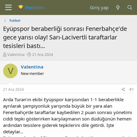
Giriş yap
Futbol
Eyüpspor beraberliği sonrası Fenerbahçe'de
gece yarısı olay! Sarı-Lacivertli taraftarlar
tesisleri bastı...
K
B
Valentina
21 Ara 2024
o
a
n
ş
Valentina
V
b
l
New member
u
a
y
n
u
g
21 Ara 2024
#1
b
ı
a
ç
Arda Turan'ın ekibi Eyüpspor karşısından 1-1 beraberlikle
ş
t
ayrılarak şampiyonluk yarışında büyük bir yara alan
l
a
Fenerbahçe'de taraftarlar kaybedilen 2 puan sonrası yönetimi
a
r
ciddi tepki gösterirken karşılaşmanın son düdüğünün hemen
t
i
ardından tesislere giderek tepkilerini dile getirdi. İşte
a
h
detaylar...
n
i