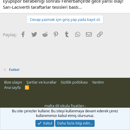
Eyüpspor beraberliği sonrası Fenerbahçe'de gece yarısı olay!
Sarı-Lacivertli taraftarlar tesisleri bastı...
Cevap yazmak için giriş yap yada kayıt ol.
Facebook
Twitter
Reddit
Pinterest
Tumblr
WhatsApp
E-posta
Link
Paylaş:
Futbol
Bize ulaşın
Şartlar ve kurallar
Gizlilik politikası
Yardım
Ana sayfa
R
S
S
malta dil okulu fiyatları
-
Bu site çerezler kullanır. Bu siteyi kullanmaya devam ederek çerez
kullanımımızı kabul etmiş olursunuz.
Kabul
Daha fazla bilgi edin…