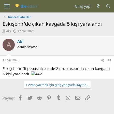
Giriş yap
Güncel Haberler
Eskişehir'de çıkan kavgada 5 kişi yaralandı
K
B
Abi
17 Nis 2026
o
a
n
ş
Abi
A
b
l
Administrator
u
a
y
n
u
g
17 Nis 2026
#1
b
ı
a
ç
Eskişehir'in Tepebaşı ilçesinde 2 grup arasında çıkan kavgada
ş
t
5 kişi yaralandı.
l
a
a
r
Cevap yazmak için giriş yap yada kayıt ol.
t
i
a
h
n
i
Facebook
Twitter
Reddit
Pinterest
Tumblr
WhatsApp
E-posta
Link
Paylaş: