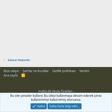
Güncel Haberler
Bize ulaşın
Şartlar ve kurallar
Gizlilik politikası
Yardım
Ana sayfa
R
S
S
malta dil okulu fiyatları
-
Bu site çerezler kullanır. Bu siteyi kullanmaya devam ederek çerez
kullanımımızı kabul etmiş olursunuz.
Kabul
Daha fazla bilgi edin…