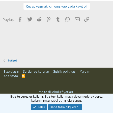
Cevap yazmak için giriş yap yada kayıt ol.
Facebook
Twitter
Reddit
Pinterest
Tumblr
WhatsApp
E-posta
Link
Paylaş:
Futbol
Bize ulaşın
Şartlar ve kurallar
Gizlilik politikası
Yardım
Ana sayfa
R
S
S
malta dil okulu fiyatları
-
Bu site çerezler kullanır. Bu siteyi kullanmaya devam ederek çerez
kullanımımızı kabul etmiş olursunuz.
Kabul
Daha fazla bilgi edin…