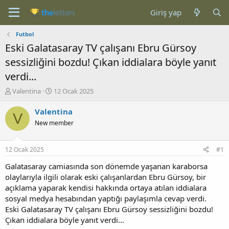
Giriş yap
Futbol
Eski Galatasaray TV çalışanı Ebru Gürsoy
sessizliğini bozdu! Çıkan iddialara böyle yanıt
verdi...
K
B
Valentina
12 Ocak 2025
o
a
n
ş
Valentina
V
b
l
New member
u
a
y
n
u
g
12 Ocak 2025
#1
b
ı
a
ç
Galatasaray camiasında son dönemde yaşanan karaborsa
ş
t
olaylarıyla ilgili olarak eski çalışanlardan Ebru Gürsoy, bir
l
a
açıklama yaparak kendisi hakkında ortaya atılan iddialara
a
r
sosyal medya hesabından yaptığı paylaşımla cevap verdi.
t
i
Eski Galatasaray TV çalışanı Ebru Gürsoy sessizliğini bozdu!
a
h
Çıkan iddialara böyle yanıt verdi...
n
i