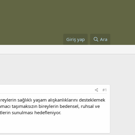
Giriş yap
Ara
#1
eylerin sağlıklı yaşam alışkanlıklarını desteklemek
macı taşımaksızın bireylerin bedensel, ruhsal ve
metlerin sunulması hedefleniyor.