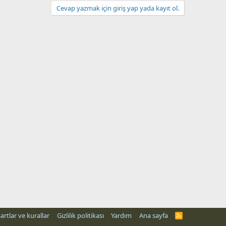
Cevap yazmak için giriş yap yada kayıt ol.
artlar ve kurallar
Gizlilik politikası
Yardım
Ana sayfa
R
S