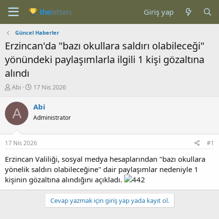
Giriş yap
Güncel Haberler
Erzincan'da "bazı okullara saldırı olabileceği"
yönündeki paylaşımlarla ilgili 1 kişi gözaltına
alındı
K
B
Abi
17 Nis 2026
o
a
n
ş
Abi
A
b
l
Administrator
u
a
y
n
u
g
17 Nis 2026
#1
b
ı
a
ç
Erzincan Valiliği, sosyal medya hesaplarından "bazı okullara
ş
t
yönelik saldırı olabileceğine" dair paylaşımlar nedeniyle 1
l
a
kişinin gözaltına alındığını açıkladı.
a
r
t
i
Cevap yazmak için giriş yap yada kayıt ol.
a
h
n
i