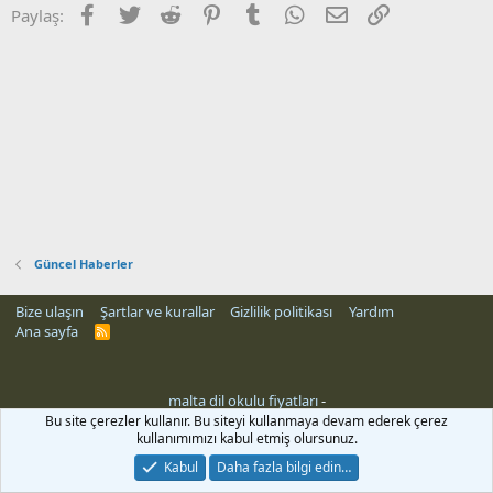
Facebook
Twitter
Reddit
Pinterest
Tumblr
WhatsApp
E-posta
Link
Paylaş:
Güncel Haberler
Bize ulaşın
Şartlar ve kurallar
Gizlilik politikası
Yardım
Ana sayfa
R
S
S
malta dil okulu fiyatları
-
Bu site çerezler kullanır. Bu siteyi kullanmaya devam ederek çerez
kullanımımızı kabul etmiş olursunuz.
Kabul
Daha fazla bilgi edin…