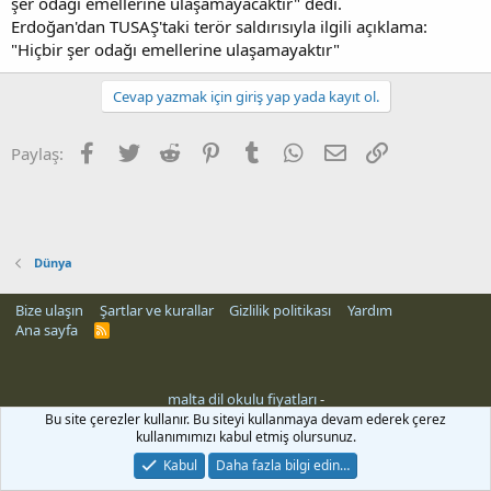
şer odağı emellerine ulaşamayacaktır" dedi.
Erdoğan'dan TUSAŞ'taki terör saldırısıyla ilgili açıklama:
"Hiçbir şer odağı emellerine ulaşamayaktır"
Cevap yazmak için giriş yap yada kayıt ol.
Facebook
Twitter
Reddit
Pinterest
Tumblr
WhatsApp
E-posta
Link
Paylaş:
Dünya
Bize ulaşın
Şartlar ve kurallar
Gizlilik politikası
Yardım
Ana sayfa
R
S
S
malta dil okulu fiyatları
-
Bu site çerezler kullanır. Bu siteyi kullanmaya devam ederek çerez
kullanımımızı kabul etmiş olursunuz.
Kabul
Daha fazla bilgi edin…