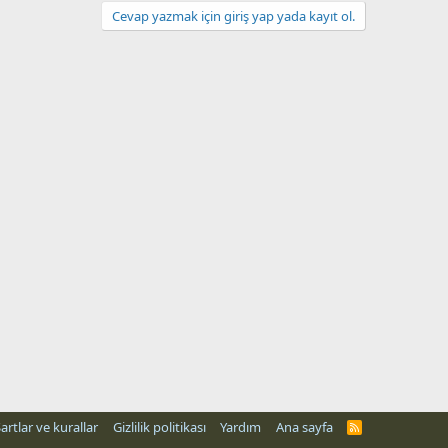
Cevap yazmak için giriş yap yada kayıt ol.
artlar ve kurallar
Gizlilik politikası
Yardım
Ana sayfa
R
S