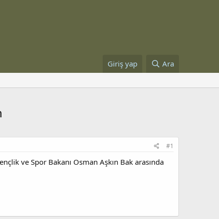
Giriş yap
Ara
n
#1
nçlik ve Spor Bakanı Osman Aşkın Bak arasında