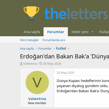
Ana sayfa
Forumlar
Neler yeni
Kullan
Yeni mesajlar
Forumlarda ara
Ana sayfa
Forumlar
Futbol
Erdoğan'dan Bakan Bak'a 'Dünya K
K
B
Valentina
20 May 2026
o
a
n
ş
20 May 2026
b
l
V
Dünya Kupası hedeflerinin ko
u
a
y
n
yaşanan diyalog gündem oldu. E
u
g
Erdoğan'dan Bakan Bak'a 'Dünya
b
ı
Valentina
a
ç
ş
t
New member
l
a