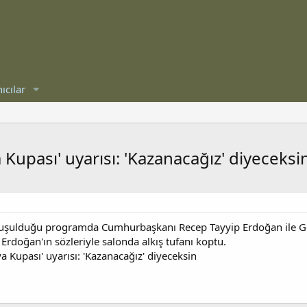
ıcılar
upası' uyarısı: 'Kazanacağız' diyeceksi
nuşulduğu programda Cumhurbaşkanı Recep Tayyip Erdoğan ile Ge
rdoğan'ın sözleriyle salonda alkış tufanı koptu.
 Kupası' uyarısı: 'Kazanacağız' diyeceksin