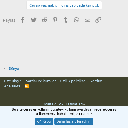
Cevap yazmak için giriş yap yada kayıt ol.
Facebook
Twitter
Reddit
Pinterest
Tumblr
WhatsApp
E-posta
Link
Paylaş:
Dünya
Bize ulaşın
Şartlar ve kurallar
Gizlilik politikası
Yardım
Ana sayfa
R
S
S
malta dil okulu fiyatları
-
Bu site çerezler kullanır. Bu siteyi kullanmaya devam ederek çerez
kullanımımızı kabul etmiş olursunuz.
Kabul
Daha fazla bilgi edin…