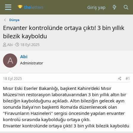
Giriş yap
Dünya
Envanter kontrolünde ortaya çıktı! 3 bin yıllık
bilezik kayboldu
K
B
Abi
18 Eyl 2025
o
a
n
ş
Abi
A
b
l
Administrator
u
a
y
n
u
g
18 Eyl 2025
#1
b
ı
a
ç
Mısır Eski Eserler Bakanlığı, başkent Kahire'deki Mısır
ş
t
Müzesi'nin restorasyon laboratuvarından 3 bin yıllık altın bir
l
a
bileziğin kaybolduğunu açıkladı. Altın bileziğin gelecek ayın
a
r
sonunda İtalya’nın başkenti Roma'da düzenlenecek olan
t
i
"Firavunların Hazineleri" sergisi öncesinde yapılan envanter
a
h
kontrolü sırasında kaybolduğu ortaya çıktı.
n
i
Envanter kontrolünde ortaya çıktı! 3 bin yıllık bilezik kayboldu