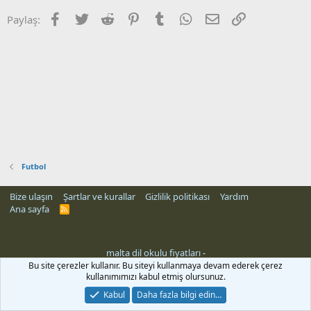
Facebook
Twitter
Reddit
Pinterest
Tumblr
WhatsApp
E-posta
Link
Paylaş:
Futbol
Bize ulaşın
Şartlar ve kurallar
Gizlilik politikası
Yardım
Ana sayfa
R
S
S
malta dil okulu fiyatları
-
Bu site çerezler kullanır. Bu siteyi kullanmaya devam ederek çerez
kullanımımızı kabul etmiş olursunuz.
Kabul
Daha fazla bilgi edin…