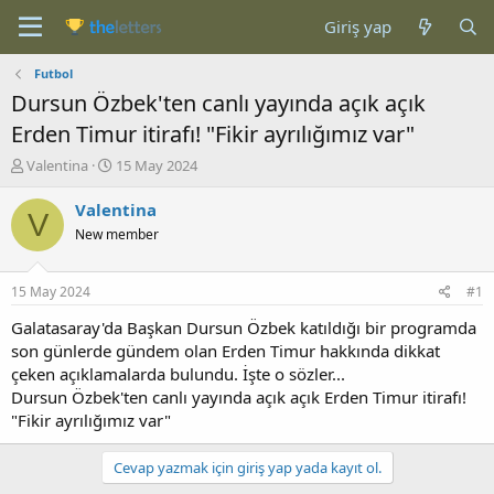
Giriş yap
Futbol
Dursun Özbek'ten canlı yayında açık açık
Erden Timur itirafı! "Fikir ayrılığımız var"
K
B
Valentina
15 May 2024
o
a
n
ş
Valentina
V
b
l
New member
u
a
y
n
u
g
15 May 2024
#1
b
ı
a
ç
Galatasaray'da Başkan Dursun Özbek katıldığı bir programda
ş
t
son günlerde gündem olan Erden Timur hakkında dikkat
l
a
çeken açıklamalarda bulundu. İşte o sözler...
a
r
Dursun Özbek'ten canlı yayında açık açık Erden Timur itirafı!
t
i
"Fikir ayrılığımız var"
a
h
n
i
Cevap yazmak için giriş yap yada kayıt ol.