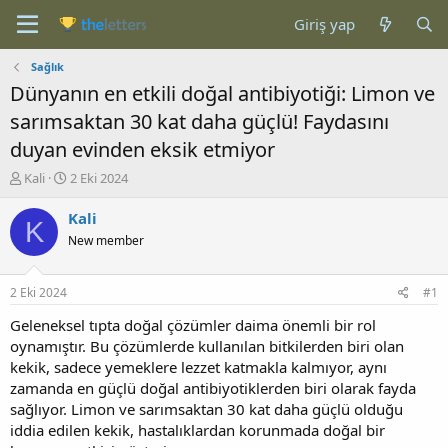
Giriş yap
Sağlık
Dünyanın en etkili doğal antibiyotiği: Limon ve
sarımsaktan 30 kat daha güçlü! Faydasını
duyan evinden eksik etmiyor
K
B
Kali
2 Eki 2024
o
a
n
ş
Kali
K
b
l
New member
u
a
y
n
u
g
2 Eki 2024
#1
b
ı
a
ç
Geleneksel tıpta doğal çözümler daima önemli bir rol
ş
t
oynamıştır. Bu çözümlerde kullanılan bitkilerden biri olan
l
a
kekik, sadece yemeklere lezzet katmakla kalmıyor, aynı
a
r
zamanda en güçlü doğal antibiyotiklerden biri olarak fayda
t
i
sağlıyor. Limon ve sarımsaktan 30 kat daha güçlü olduğu
a
h
iddia edilen kekik, hastalıklardan korunmada doğal bir
n
i