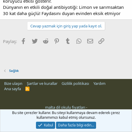
koruyucu etkisi gösterir.
Dünyanın en etkili doğal antibiyotiği: Limon ve sarımsaktan
30 kat daha güçlü! Faydasını duyan evinden eksik etmiyor
Cevap yazmak için giriş yap yada kayıt ol.
Facebook
Twitter
Reddit
Pinterest
Tumblr
WhatsApp
E-posta
Link
Paylaş:
Sağlık
Bize ulaşın
Şartlar ve kurallar
Gizlilik politikası
Yardım
Ana sayfa
R
S
S
malta dil okulu fiyatları
-
Bu site çerezler kullanır. Bu siteyi kullanmaya devam ederek çerez
kullanımımızı kabul etmiş olursunuz.
Kabul
Daha fazla bilgi edin…