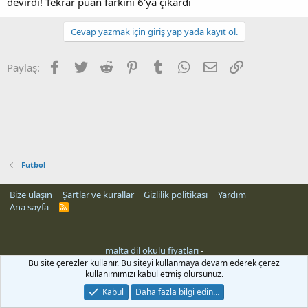
devirdi! Tekrar puan farkını 6'ya çıkardı
Cevap yazmak için giriş yap yada kayıt ol.
Facebook
Twitter
Reddit
Pinterest
Tumblr
WhatsApp
E-posta
Link
Paylaş:
Futbol
Bize ulaşın
Şartlar ve kurallar
Gizlilik politikası
Yardım
Ana sayfa
R
S
S
malta dil okulu fiyatları
-
rehber siteleri
Bu site çerezler kullanır. Bu siteyi kullanmaya devam ederek çerez
kullanımımızı kabul etmiş olursunuz.
Kabul
Daha fazla bilgi edin…