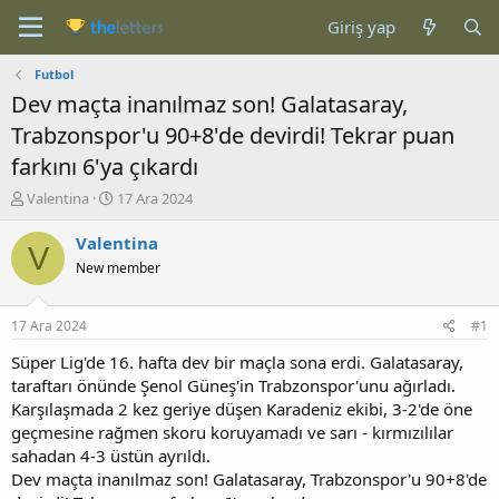
Giriş yap
Futbol
Dev maçta inanılmaz son! Galatasaray,
Trabzonspor'u 90+8'de devirdi! Tekrar puan
farkını 6'ya çıkardı
K
B
Valentina
17 Ara 2024
o
a
n
ş
Valentina
V
b
l
New member
u
a
y
n
u
g
17 Ara 2024
#1
b
ı
a
ç
Süper Lig'de 16. hafta dev bir maçla sona erdi. Galatasaray,
ş
t
taraftarı önünde Şenol Güneş'in Trabzonspor'unu ağırladı.
l
a
Karşılaşmada 2 kez geriye düşen Karadeniz ekibi, 3-2'de öne
a
r
geçmesine rağmen skoru koruyamadı ve sarı - kırmızılılar
t
i
sahadan 4-3 üstün ayrıldı.
a
h
Dev maçta inanılmaz son! Galatasaray, Trabzonspor'u 90+8'de
n
i