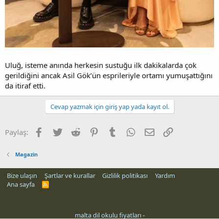
Uluğ, isteme anında herkesin sustuğu ilk dakikalarda çok
gerildiğini ancak Asil Gök’ün esprileriyle ortamı yumuşattığını
da itiraf etti.
Cevap yazmak için giriş yap yada kayıt ol.
Facebook
Twitter
Reddit
Pinterest
Tumblr
WhatsApp
E-posta
Link
Paylaş:
Magazin
Bize ulaşın
Şartlar ve kurallar
Gizlilik politikası
Yardım
Ana sayfa
R
S
S
malta dil okulu fiyatları
-