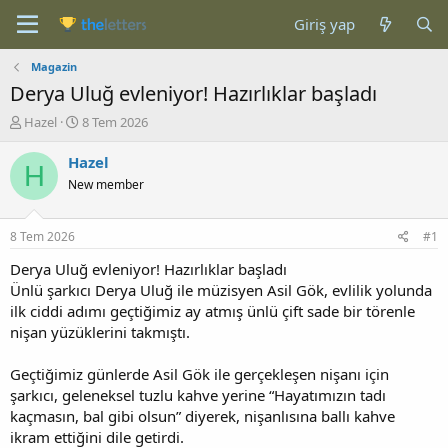
Giriş yap
Magazin
Derya Uluğ evleniyor! Hazırlıklar başladı
K
B
Hazel
8 Tem 2026
o
a
n
ş
Hazel
H
b
l
New member
u
a
y
n
u
g
8 Tem 2026
#1
b
ı
a
ç
Derya Uluğ evleniyor! Hazırlıklar başladı
ş
t
Ünlü şarkıcı Derya Uluğ ile müzisyen Asil Gök, evlilik yolunda
l
a
ilk ciddi adımı geçtiğimiz ay atmış ünlü çift sade bir törenle
a
r
nişan yüzüklerini takmıştı.
t
i
a
h
Geçtiğimiz günlerde Asil Gök ile gerçekleşen nişanı için
n
i
şarkıcı, geleneksel tuzlu kahve yerine “Hayatımızın tadı
kaçmasın, bal gibi olsun” diyerek, nişanlısına ballı kahve
ikram ettiğini dile getirdi.