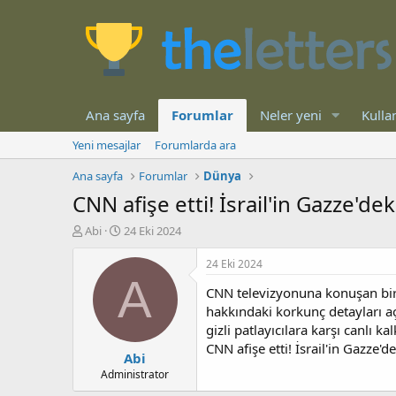
Ana sayfa
Forumlar
Neler yeni
Kullan
Yeni mesajlar
Forumlarda ara
Ana sayfa
Forumlar
Dünya
CNN afişe etti! İsrail'in Gazze'de
K
B
Abi
24 Eki 2024
o
a
n
ş
24 Eki 2024
b
l
A
CNN televizyonuna konuşan bir İs
u
a
y
n
hakkındaki korkunç detayları açı
u
g
gizli patlayıcılara karşı canlı k
b
ı
CNN afişe etti! İsrail'in Gazze'
Abi
a
ç
ş
t
Administrator
l
a