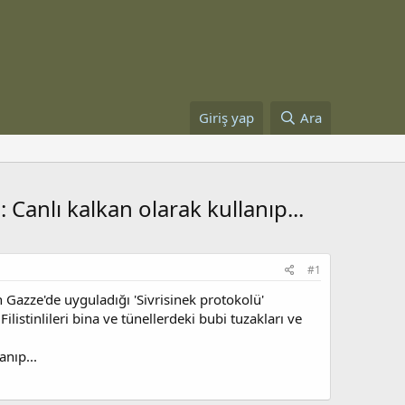
Giriş yap
Ara
 Canlı kalkan olarak kullanıp...
#1
n Gazze'de uyguladığı 'Sivrisinek protokolü'
ilistinlileri bina ve tünellerdeki bubi tuzakları ve
anıp...