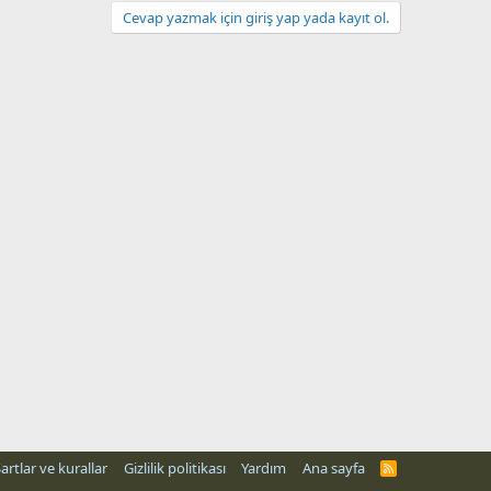
Cevap yazmak için giriş yap yada kayıt ol.
artlar ve kurallar
Gizlilik politikası
Yardım
Ana sayfa
R
S