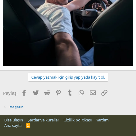
Cevap yazmak için giriş yap yada kayıt ol.
Facebook
Twitter
Reddit
Pinterest
Tumblr
WhatsApp
E-posta
Link
Paylaş:
Magazin
Bize ulaşın
Şartlar ve kurallar
Gizlilik politikası
Yardım
Ana sayfa
R
S
S