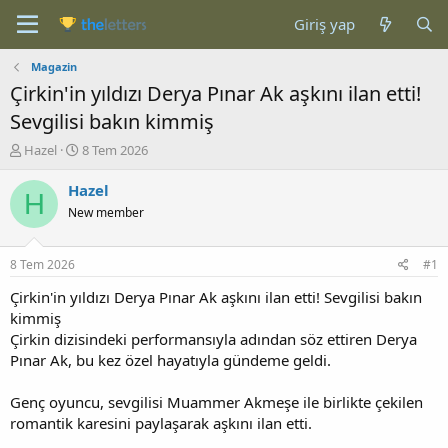
Giriş yap
Magazin
Çirkin'in yıldızı Derya Pınar Ak aşkını ilan etti!
Sevgilisi bakın kimmiş
K
B
Hazel
8 Tem 2026
o
a
n
ş
Hazel
H
b
l
New member
u
a
y
n
u
g
8 Tem 2026
#1
b
ı
a
ç
Çirkin'in yıldızı Derya Pınar Ak aşkını ilan etti! Sevgilisi bakın
ş
t
kimmiş
l
a
Çirkin dizisindeki performansıyla adından söz ettiren Derya
a
r
Pınar Ak, bu kez özel hayatıyla gündeme geldi.
t
i
a
h
Genç oyuncu, sevgilisi Muammer Akmeşe ile birlikte çekilen
n
i
romantik karesini paylaşarak aşkını ilan etti.