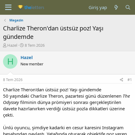
Giriş yap
Magazin
Charlize Theron'dan üstsüz poz! Yaşı
gündemde
K
B
Hazel
8 Tem 2026
o
a
n
ş
Hazel
H
b
l
New member
u
a
y
n
u
g
8 Tem 2026
#1
b
ı
a
ç
Charlize Theron'dan üstsüz poz! Yaşı gündemde
ş
t
50 yaşındaki Charlize Theron, pazartesi günü düzenlenen
The
l
a
Odyssey
filminin dünya prömiyeri sonrası gerçekleştirilen
a
r
davete hazırlanırken verdiği üstsüz pozla dikkatleri üzerine
t
i
çekti.
a
h
n
i
Ünlü oyuncu, şimdiye kadarki en cesur karesini Instagram
hesabından paylaştı. Yatağında oturarak objektife poz veren