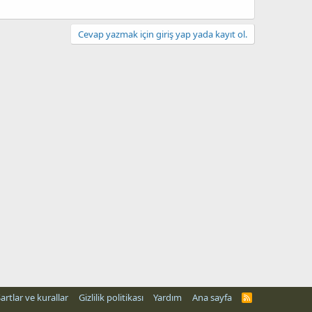
Cevap yazmak için giriş yap yada kayıt ol.
artlar ve kurallar
Gizlilik politikası
Yardım
Ana sayfa
R
S