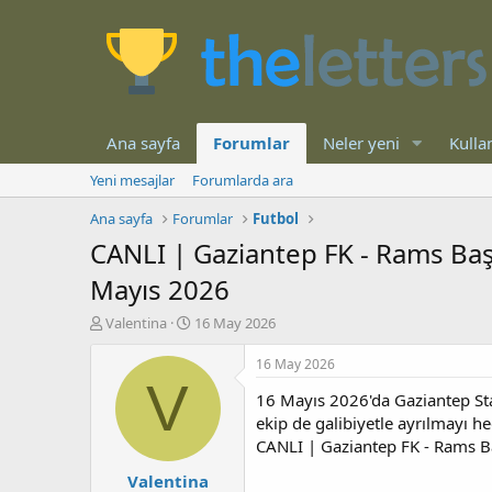
Ana sayfa
Forumlar
Neler yeni
Kullan
Yeni mesajlar
Forumlarda ara
Ana sayfa
Forumlar
Futbol
CANLI | Gaziantep FK - Rams Baş
Mayıs 2026
K
B
Valentina
16 May 2026
o
a
n
ş
16 May 2026
b
l
V
16 Mayıs 2026'da Gaziantep Sta
u
a
y
n
ekip de galibiyetle ayrılmayı he
u
g
CANLI | Gaziantep FK - Rams B
b
ı
Valentina
a
ç