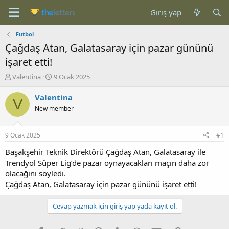
Giriş yap
Futbol
Çağdaş Atan, Galatasaray için pazar gününü
işaret etti!
K
B
Valentina
9 Ocak 2025
o
a
n
ş
Valentina
V
b
l
New member
u
a
y
n
u
g
9 Ocak 2025
#1
b
ı
a
ç
Başakşehir Teknik Direktörü Çağdaş Atan, Galatasaray ile
ş
t
Trendyol Süper Lig’de pazar oynayacakları maçın daha zor
l
a
olacağını söyledi.
a
r
Çağdaş Atan, Galatasaray için pazar gününü işaret etti!
t
i
a
h
n
i
Cevap yazmak için giriş yap yada kayıt ol.