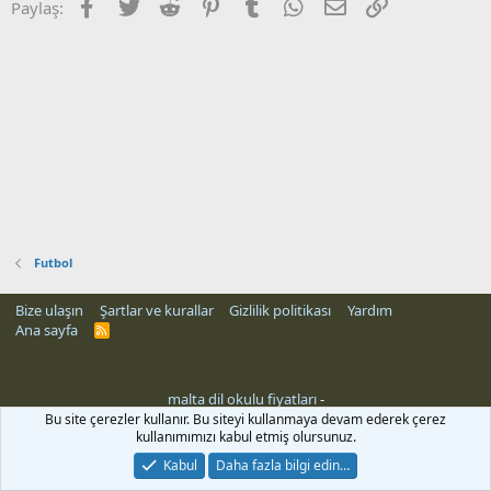
Facebook
Twitter
Reddit
Pinterest
Tumblr
WhatsApp
E-posta
Link
Paylaş:
Futbol
Bize ulaşın
Şartlar ve kurallar
Gizlilik politikası
Yardım
Ana sayfa
R
S
S
malta dil okulu fiyatları
-
rehber siteleri
Bu site çerezler kullanır. Bu siteyi kullanmaya devam ederek çerez
kullanımımızı kabul etmiş olursunuz.
Kabul
Daha fazla bilgi edin…