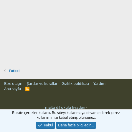
Futbol
Bize ulaşın
Şartlar ve kurallar
Gizlilik politikası
Yardım
Ana sayfa
R
S
S
malta dil okulu fiyatları
-
Bu site çerezler kullanır. Bu siteyi kullanmaya devam ederek çerez
kullanımımızı kabul etmiş olursunuz.
Kabul
Daha fazla bilgi edin…