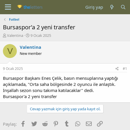
Giriş yap
Futbol
Bursaspor’a 2 yeni transfer
K
B
Valentina
9 Ocak 2025
o
a
n
ş
Valentina
V
b
l
New member
u
a
y
n
u
g
9 Ocak 2025
#1
b
ı
a
ç
Bursaspor Başkanı Enes Çelik, basın mensuplarına yaptığı
ş
t
açıklamada, "Orta saha bölgesinde 2 oyuncu ile anlaştık.
l
a
İnşallah sezon sonu takıma katılacaklar" dedi.
a
r
Bursaspor’a 2 yeni transfer
t
i
a
h
n
i
Cevap yazmak için giriş yap yada kayıt ol.
Facebook
Twitter
Reddit
Pinterest
Tumblr
WhatsApp
E-posta
Link
Paylaş: