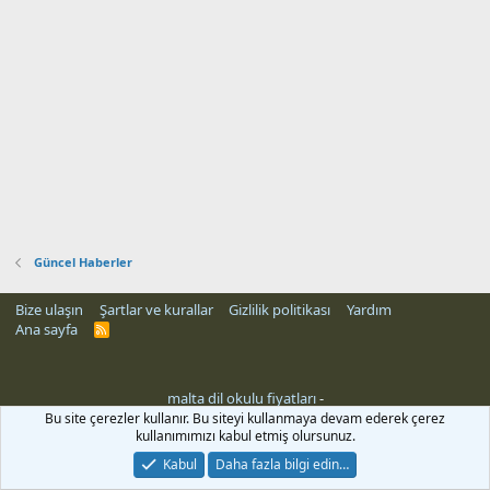
Güncel Haberler
Bize ulaşın
Şartlar ve kurallar
Gizlilik politikası
Yardım
Ana sayfa
R
S
S
malta dil okulu fiyatları
-
Bu site çerezler kullanır. Bu siteyi kullanmaya devam ederek çerez
kullanımımızı kabul etmiş olursunuz.
Kabul
Daha fazla bilgi edin…