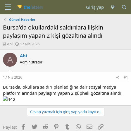
Giriş yap
Güncel Haberler
Bursa'da okullardaki saldırılara ilişkin
paylaşım yapan 2 kişi gözaltına alındı
K
B
Abi
17 Nis 2026
o
a
n
ş
Abi
A
b
l
Administrator
u
a
y
n
u
g
17 Nis 2026
#1
b
ı
a
ç
Bursa'da, okullara saldırı planladığına dair sosyal medya
ş
t
platformlarından paylaşım yapan 2 şüpheli gözaltına alındı.
l
a
a
r
t
i
Cevap yazmak için giriş yap yada kayıt ol.
a
h
n
i
Facebook
Twitter
Reddit
Pinterest
Tumblr
WhatsApp
E-posta
Link
Paylaş: