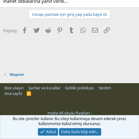
ihanet iddialarına yanıt verdi...
Cevap yazmak için giriş yap yada kayıt ol.
Facebook
Twitter
Reddit
Pinterest
Tumblr
WhatsApp
E-posta
Link
Paylaş:
Magazin
Bize ulaşın
Şartlar ve kurallar
Gizlilik politikası
Yardım
Ana sayfa
R
S
S
malta dil okulu fiyatları
-
rehber siteleri
Bu site çerezler kullanır. Bu siteyi kullanmaya devam ederek çerez
kullanımımızı kabul etmiş olursunuz.
Kabul
Daha fazla bilgi edin…