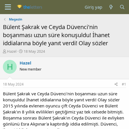
Giriş yap
Magazin
Bülent Şakrak ve Ceyda Düvenci'nin
boşanması uzun süre konuşuldu! İhanet
iddialarına böyle yanıt verdi! Olay sözler
K
B
Hazel
18 May 2024
o
a
n
ş
Hazel
H
b
l
New member
u
a
y
n
u
g
18 May 2024
#1
b
ı
a
ç
Bülent Şakrak ve Ceyda Düvenci'nin boşanması uzun süre
ş
t
konuşuldu! İhanet iddialarına böyle yanıt verdi! Olay sözler
l
a
2015 yılında evlenen oyuncu çift Ceyda Düvenci ve Bülent
a
r
Şakrak'ın 8 yıllık evlilikleri geçtiğimiz yaz tek celsede bitmişti.
t
i
Boşanma sonrası Bülent Şakrak'ın Ceyda Düvenci ile evliyken
a
h
gönlünü Esra Akpınar'a kaptırdığı iddia edilmişti. Düvenci,
n
i