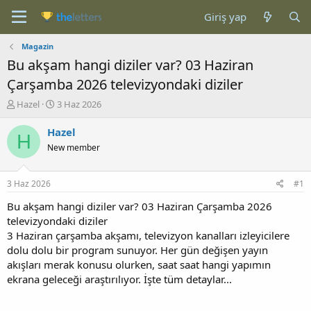
Giriş yap
Magazin
Bu akşam hangi diziler var? 03 Haziran
Çarşamba 2026 televizyondaki diziler
K
B
Hazel
3 Haz 2026
o
a
n
ş
Hazel
H
b
l
New member
u
a
y
n
u
g
3 Haz 2026
#1
b
ı
a
ç
Bu akşam hangi diziler var? 03 Haziran Çarşamba 2026
ş
t
televizyondaki diziler
l
a
3 Haziran çarşamba akşamı, televizyon kanalları izleyicilere
a
r
dolu dolu bir program sunuyor. Her gün değişen yayın
t
i
akışları merak konusu olurken, saat saat hangi yapımın
a
h
ekrana geleceği araştırılıyor. İşte tüm detaylar...
n
i