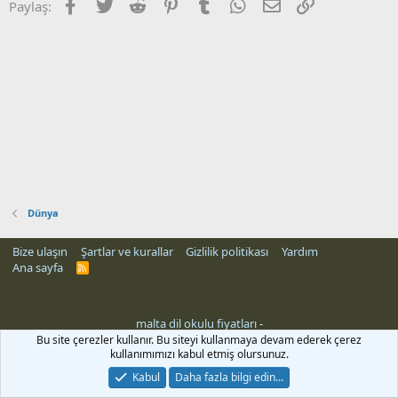
Facebook
Twitter
Reddit
Pinterest
Tumblr
WhatsApp
E-posta
Link
Paylaş:
Dünya
Bize ulaşın
Şartlar ve kurallar
Gizlilik politikası
Yardım
Ana sayfa
R
S
S
malta dil okulu fiyatları
-
Bu site çerezler kullanır. Bu siteyi kullanmaya devam ederek çerez
kullanımımızı kabul etmiş olursunuz.
Kabul
Daha fazla bilgi edin…