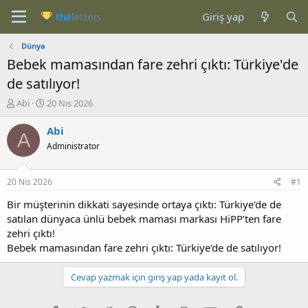
Giriş yap
Dünya
Bebek mamasından fare zehri çıktı: Türkiye'de
de satılıyor!
K
B
Abi
20 Nis 2026
o
a
n
ş
Abi
A
b
l
Administrator
u
a
y
n
u
g
20 Nis 2026
#1
b
ı
a
ç
Bir müşterinin dikkati sayesinde ortaya çıktı: Türkiye'de de
ş
t
satılan dünyaca ünlü bebek maması markası HiPP’ten fare
l
a
zehri çıktı!
a
r
Bebek mamasından fare zehri çıktı: Türkiye'de de satılıyor!
t
i
a
h
n
i
Cevap yazmak için giriş yap yada kayıt ol.