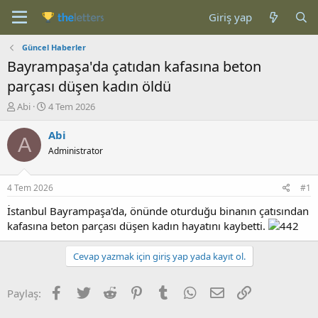
Giriş yap
Güncel Haberler
Bayrampaşa'da çatıdan kafasına beton
parçası düşen kadın öldü
K
B
Abi
4 Tem 2026
o
a
n
ş
Abi
A
b
l
Administrator
u
a
y
n
u
g
4 Tem 2026
#1
b
ı
a
ç
İstanbul Bayrampaşa'da, önünde oturduğu binanın çatısından
ş
t
kafasına beton parçası düşen kadın hayatını kaybetti.
l
a
a
r
Cevap yazmak için giriş yap yada kayıt ol.
t
i
a
h
n
i
Facebook
Twitter
Reddit
Pinterest
Tumblr
WhatsApp
E-posta
Link
Paylaş: