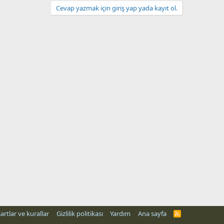
Cevap yazmak için giriş yap yada kayıt ol.
artlar ve kurallar
Gizlilik politikası
Yardım
Ana sayfa
R
S