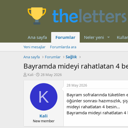
Ana sayfa
Forumlar
Neler yeni
Kullan
Yeni mesajlar
Forumlarda ara
Ana sayfa
Forumlar
Sağlık
Bayramda mideyi rahatlatan 4 b
K
B
Kali
28 May 2026
o
a
n
ş
28 May 2026
b
l
K
Bayram sofralarında tüketilen et
u
a
y
n
öğünler sonrası hazımsızlık, şi
u
g
mideyi rahatlatan 4 besin…
b
ı
Bayramda mideyi rahatlatan 4 
Kali
a
ç
ş
t
New member
l
a