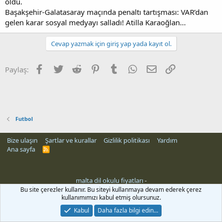
oldu.
Başakşehir-Galatasaray maçında penaltı tartışması: VAR’dan
gelen karar sosyal medyayı salladı! Atilla Karaoğlan...
Cevap yazmak için giriş yap yada kayıt ol.
Facebook
Twitter
Reddit
Pinterest
Tumblr
WhatsApp
E-posta
Link
Paylaş:
Futbol
Bize ulaşın
Şartlar ve kurallar
Gizlilik politikası
Yardım
Ana sayfa
R
S
S
malta dil okulu fiyatları
-
Bu site çerezler kullanır. Bu siteyi kullanmaya devam ederek çerez
kullanımımızı kabul etmiş olursunuz.
Kabul
Daha fazla bilgi edin…