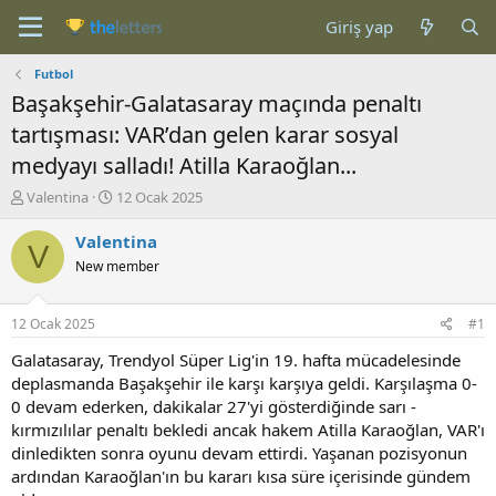
Giriş yap
Futbol
Başakşehir-Galatasaray maçında penaltı
tartışması: VAR’dan gelen karar sosyal
medyayı salladı! Atilla Karaoğlan...
K
B
Valentina
12 Ocak 2025
o
a
n
ş
Valentina
V
b
l
New member
u
a
y
n
u
g
12 Ocak 2025
#1
b
ı
a
ç
Galatasaray, Trendyol Süper Lig'in 19. hafta mücadelesinde
ş
t
deplasmanda Başakşehir ile karşı karşıya geldi. Karşılaşma 0-
l
a
0 devam ederken, dakikalar 27'yi gösterdiğinde sarı -
a
r
kırmızılılar penaltı bekledi ancak hakem Atilla Karaoğlan, VAR'ı
t
i
dinledikten sonra oyunu devam ettirdi. Yaşanan pozisyonun
a
h
ardından Karaoğlan'ın bu kararı kısa süre içerisinde gündem
n
i