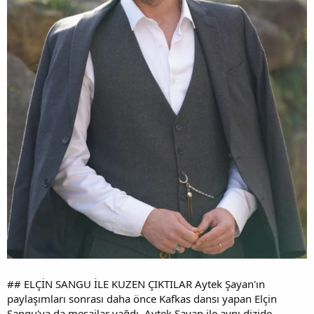
## ELÇİN SANGU İLE KUZEN ÇIKTILAR Aytek Şayan'ın
paylaşımları sonrası daha önce Kafkas dansı yapan Elçin
Sangu'ya da mesajlar yağdı. Aytek Şayan ile aynı dizide