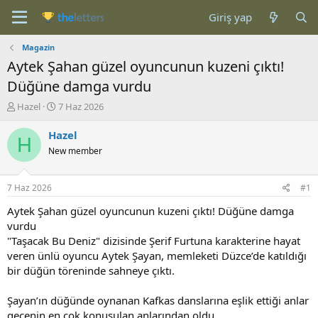
Giriş yap
Magazin
Aytek Şahan güzel oyuncunun kuzeni çıktı!
Düğüne damga vurdu
K
B
Hazel
7 Haz 2026
o
a
n
ş
Hazel
H
b
l
New member
u
a
y
n
u
g
7 Haz 2026
#1
b
ı
a
ç
Aytek Şahan güzel oyuncunun kuzeni çıktı! Düğüne damga
ş
t
vurdu
l
a
"Taşacak Bu Deniz" dizisinde Şerif Furtuna karakterine hayat
a
r
veren ünlü oyuncu Aytek Şayan, memleketi Düzce’de katıldığı
t
i
bir düğün töreninde sahneye çıktı.
a
h
n
i
Şayan’ın düğünde oynanan Kafkas danslarına eşlik ettiği anlar
gecenin en çok konuşulan anlarından oldu.