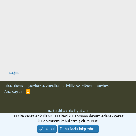
Sağlık
Bize ulaşın
Şartlar ve kurallar
Gizlilik politikası
Yardım
Ana sayfa
R
S
S
malta dil okulu fiyatları
-
Bu site çerezler kullanır. Bu siteyi kullanmaya devam ederek çerez
kullanımımızı kabul etmiş olursunuz.
Kabul
Daha fazla bilgi edin…