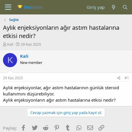
Giriş yap
Sağlık
Aylık enjeksiyonların ağır astım hastalarına
etkisi nedir?
K
B
Kali
29 Kas 2025
o
a
n
ş
Kali
K
b
l
New member
u
a
y
n
u
g
29 Kas 2025
#1
b
ı
a
ç
Aylık enjeksiyonlar, ağır astım hastalarının günlük steroid
ş
t
kullanımını düşürebiliyor.
l
a
Aylık enjeksiyonların ağır astım hastalarına etkisi nedir?
a
r
t
i
Cevap yazmak için giriş yap yada kayıt ol.
a
h
n
i
Facebook
Twitter
Reddit
Pinterest
Tumblr
WhatsApp
E-posta
Link
Paylaş: