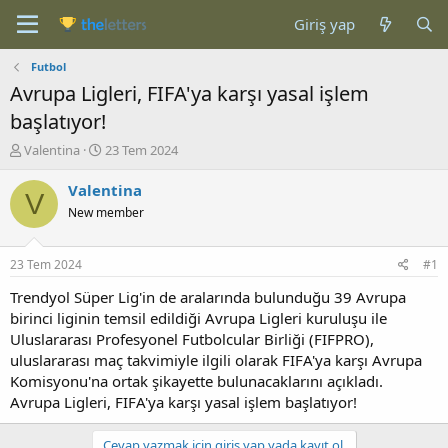
Giriş yap
Futbol
Avrupa Ligleri, FIFA'ya karşı yasal işlem
başlatıyor!
K
B
Valentina
23 Tem 2024
o
a
n
ş
Valentina
V
b
l
New member
u
a
y
n
u
g
23 Tem 2024
#1
b
ı
a
ç
Trendyol Süper Lig'in de aralarında bulunduğu 39 Avrupa
ş
t
birinci liginin temsil edildiği Avrupa Ligleri kuruluşu ile
l
a
Uluslararası Profesyonel Futbolcular Birliği (FIFPRO),
a
r
uluslararası maç takvimiyle ilgili olarak FIFA'ya karşı Avrupa
t
i
Komisyonu'na ortak şikayette bulunacaklarını açıkladı.
a
h
Avrupa Ligleri, FIFA'ya karşı yasal işlem başlatıyor!
n
i
Cevap yazmak için giriş yap yada kayıt ol.