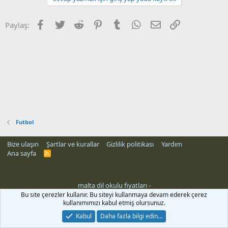
Facebook
Twitter
Reddit
Pinterest
Tumblr
WhatsApp
E-posta
Link
Paylaş:
Futbol
Bize ulaşın
Şartlar ve kurallar
Gizlilik politikası
Yardım
Ana sayfa
R
S
S
malta dil okulu fiyatları
-
Bu site çerezler kullanır. Bu siteyi kullanmaya devam ederek çerez
kullanımımızı kabul etmiş olursunuz.
Kabul
Daha fazla bilgi edin…