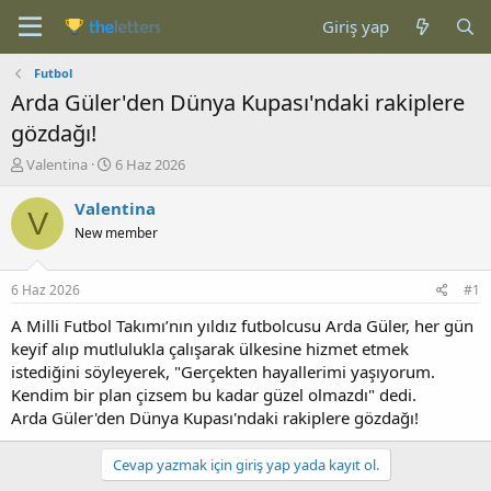
Giriş yap
Futbol
Arda Güler'den Dünya Kupası'ndaki rakiplere
gözdağı!
K
B
Valentina
6 Haz 2026
o
a
n
ş
Valentina
V
b
l
New member
u
a
y
n
u
g
6 Haz 2026
#1
b
ı
a
ç
A Milli Futbol Takımı’nın yıldız futbolcusu Arda Güler, her gün
ş
t
keyif alıp mutlulukla çalışarak ülkesine hizmet etmek
l
a
istediğini söyleyerek, "Gerçekten hayallerimi yaşıyorum.
a
r
Kendim bir plan çizsem bu kadar güzel olmazdı" dedi.
t
i
Arda Güler'den Dünya Kupası'ndaki rakiplere gözdağı!
a
h
n
i
Cevap yazmak için giriş yap yada kayıt ol.