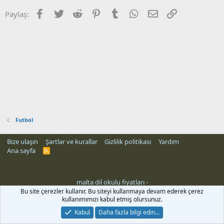
Facebook
Twitter
Reddit
Pinterest
Tumblr
WhatsApp
E-posta
Link
Paylaş:
Futbol
Bize ulaşın
Şartlar ve kurallar
Gizlilik politikası
Yardım
Ana sayfa
R
S
S
malta dil okulu fiyatları
-
Bu site çerezler kullanır. Bu siteyi kullanmaya devam ederek çerez
kullanımımızı kabul etmiş olursunuz.
Kabul
Daha fazla bilgi edin…