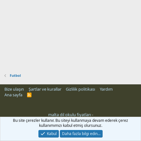
Futbol
Bize ulaşın
Şartlar ve kurallar
Gizlilik politikası
Yardım
Ana sayfa
R
S
S
malta dil okulu fiyatları
-
i
Bu site çerezler kullanır. Bu siteyi kullanmaya devam ederek çerez
kullanımımızı kabul etmiş olursunuz.
Kabul
Daha fazla bilgi edin…