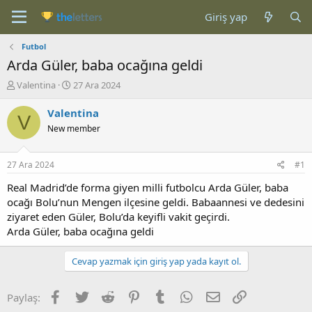
Giriş yap
Futbol
Arda Güler, baba ocağına geldi
K
B
Valentina
27 Ara 2024
o
a
n
ş
Valentina
V
b
l
New member
u
a
y
n
u
g
27 Ara 2024
#1
b
ı
a
ç
Real Madrid’de forma giyen milli futbolcu Arda Güler, baba
ş
t
ocağı Bolu’nun Mengen ilçesine geldi. Babaannesi ve dedesini
l
a
ziyaret eden Güler, Bolu’da keyifli vakit geçirdi.
a
r
Arda Güler, baba ocağına geldi
t
i
a
h
n
i
Cevap yazmak için giriş yap yada kayıt ol.
Facebook
Twitter
Reddit
Pinterest
Tumblr
WhatsApp
E-posta
Link
Paylaş: