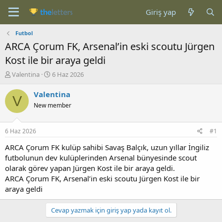
Giriş yap
Futbol
ARCA Çorum FK, Arsenal’in eski scoutu Jürgen
Kost ile bir araya geldi
K
B
Valentina
6 Haz 2026
o
a
n
ş
Valentina
V
b
l
New member
u
a
y
n
u
g
6 Haz 2026
#1
b
ı
a
ç
ARCA Çorum FK kulüp sahibi Savaş Balçık, uzun yıllar İngiliz
ş
t
futbolunun dev kulüplerinden Arsenal bünyesinde scout
l
a
olarak görev yapan Jürgen Kost ile bir araya geldi.
a
r
ARCA Çorum FK, Arsenal’in eski scoutu Jürgen Kost ile bir
t
i
araya geldi
a
h
n
i
Cevap yazmak için giriş yap yada kayıt ol.