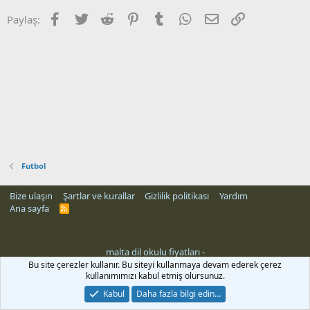
Facebook
Twitter
Reddit
Pinterest
Tumblr
WhatsApp
E-posta
Link
Paylaş:
Futbol
Bize ulaşın
Şartlar ve kurallar
Gizlilik politikası
Yardım
Ana sayfa
R
S
S
malta dil okulu fiyatları
-
Bu site çerezler kullanır. Bu siteyi kullanmaya devam ederek çerez
kullanımımızı kabul etmiş olursunuz.
Kabul
Daha fazla bilgi edin…