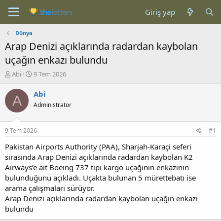
Giriş yap
Dünya
Arap Denizi açıklarında radardan kaybolan
uçağın enkazı bulundu
K
B
Abi
9 Tem 2026
o
a
n
ş
Abi
A
b
l
Administrator
u
a
y
n
u
g
9 Tem 2026
#1
b
ı
a
ç
Pakistan Airports Authority (PAA), Sharjah-Karaçi seferi
ş
t
sırasında Arap Denizi açıklarında radardan kaybolan K2
l
a
Airways’e ait Boeing 737 tipi kargo uçağının enkazının
a
r
bulunduğunu açıkladı. Uçakta bulunan 5 mürettebatı ise
t
i
arama çalışmaları sürüyor.
a
h
Arap Denizi açıklarında radardan kaybolan uçağın enkazı
n
i
bulundu