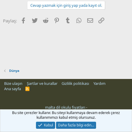
Cevap yazmak için giriş yap yada kayıt ol.
Facebook
Twitter
Reddit
Pinterest
Tumblr
WhatsApp
E-posta
Link
Paylaş:
Dünya
Bize ulaşın
Şartlar ve kurallar
Gizlilik politikası
Yardım
Ana sayfa
R
S
S
malta dil okulu fiyatları
-
Bu site çerezler kullanır. Bu siteyi kullanmaya devam ederek çerez
kullanımımızı kabul etmiş olursunuz.
Kabul
Daha fazla bilgi edin…