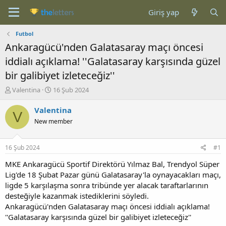
Giriş yap
Futbol
Ankaragücü'nden Galatasaray maçı öncesi
iddialı açıklama! ''Galatasaray karşısında güzel
bir galibiyet izleteceğiz''
K
B
Valentina
16 Şub 2024
o
a
n
ş
Valentina
V
b
l
New member
u
a
y
n
u
g
16 Şub 2024
#1
b
ı
a
ç
MKE Ankaragücü Sportif Direktörü Yılmaz Bal, Trendyol Süper
ş
t
Lig'de 18 Şubat Pazar günü Galatasaray'la oynayacakları maçı,
l
a
ligde 5 karşılaşma sonra tribünde yer alacak taraftarlarının
a
r
desteğiyle kazanmak istediklerini söyledi.
t
i
Ankaragücü'nden Galatasaray maçı öncesi iddialı açıklama!
a
h
''Galatasaray karşısında güzel bir galibiyet izleteceğiz''
n
i