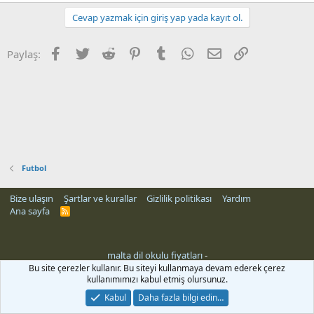
Cevap yazmak için giriş yap yada kayıt ol.
Facebook
Twitter
Reddit
Pinterest
Tumblr
WhatsApp
E-posta
Link
Paylaş:
Futbol
Bize ulaşın
Şartlar ve kurallar
Gizlilik politikası
Yardım
Ana sayfa
R
S
S
malta dil okulu fiyatları
-
Bu site çerezler kullanır. Bu siteyi kullanmaya devam ederek çerez
kullanımımızı kabul etmiş olursunuz.
Kabul
Daha fazla bilgi edin…