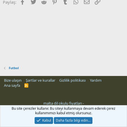
Facebook
Twitter
Reddit
Pinterest
Tumblr
WhatsApp
E-posta
Link
Paylaş:
Futbol
Bize ulaşın
Şartlar ve kurallar
Gizlilik politikası
Yardım
Ana sayfa
R
S
S
malta dil okulu fiyatları
-
rehber siteleri
Bu site çerezler kullanır. Bu siteyi kullanmaya devam ederek çerez
kullanımımızı kabul etmiş olursunuz.
Kabul
Daha fazla bilgi edin…