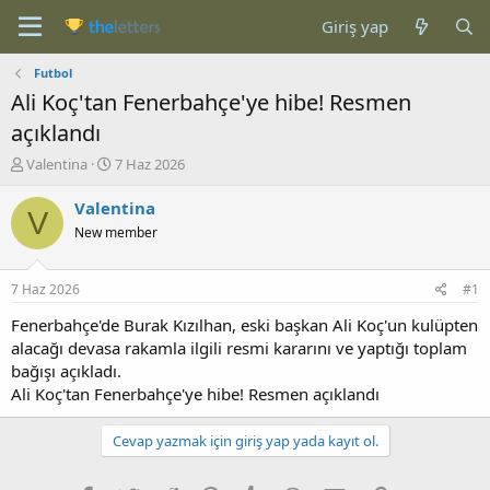
Giriş yap
Futbol
Ali Koç'tan Fenerbahçe'ye hibe! Resmen
açıklandı
K
B
Valentina
7 Haz 2026
o
a
n
ş
Valentina
V
b
l
New member
u
a
y
n
u
g
7 Haz 2026
#1
b
ı
a
ç
Fenerbahçe'de Burak Kızılhan, eski başkan Ali Koç'un kulüpten
ş
t
alacağı devasa rakamla ilgili resmi kararını ve yaptığı toplam
l
a
bağışı açıkladı.
a
r
Ali Koç'tan Fenerbahçe'ye hibe! Resmen açıklandı
t
i
a
h
n
i
Cevap yazmak için giriş yap yada kayıt ol.