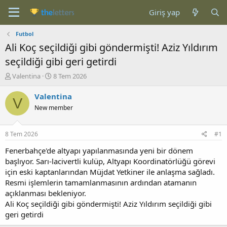
Giriş yap
Futbol
Ali Koç seçildiği gibi göndermişti! Aziz Yıldırım
seçildiği gibi geri getirdi
K
B
Valentina
8 Tem 2026
o
a
n
ş
Valentina
V
b
l
New member
u
a
y
n
u
g
8 Tem 2026
#1
b
ı
a
ç
Fenerbahçe'de altyapı yapılanmasında yeni bir dönem
ş
t
başlıyor. Sarı-lacivertli kulüp, Altyapı Koordinatörlüğü görevi
l
a
için eski kaptanlarından Müjdat Yetkiner ile anlaşma sağladı.
a
r
Resmi işlemlerin tamamlanmasının ardından atamanın
t
i
açıklanması bekleniyor.
a
h
Ali Koç seçildiği gibi göndermişti! Aziz Yıldırım seçildiği gibi
n
i
geri getirdi