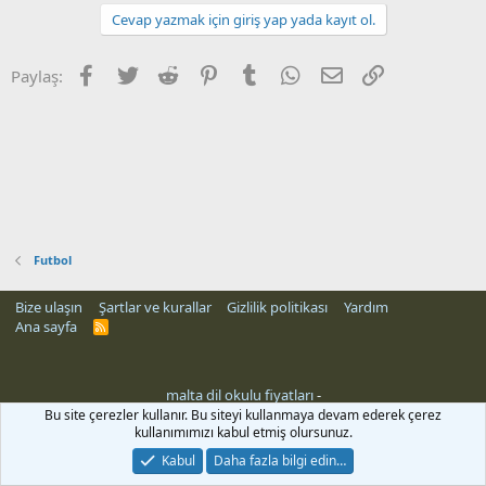
Cevap yazmak için giriş yap yada kayıt ol.
Facebook
Twitter
Reddit
Pinterest
Tumblr
WhatsApp
E-posta
Link
Paylaş:
Futbol
Bize ulaşın
Şartlar ve kurallar
Gizlilik politikası
Yardım
Ana sayfa
R
S
S
malta dil okulu fiyatları
-
Bu site çerezler kullanır. Bu siteyi kullanmaya devam ederek çerez
kullanımımızı kabul etmiş olursunuz.
Kabul
Daha fazla bilgi edin…