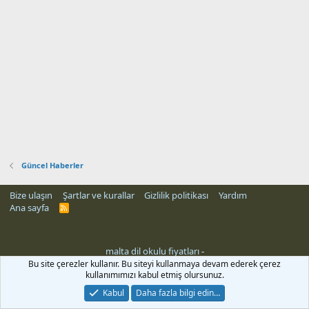
Güncel Haberler
Bize ulaşın
Şartlar ve kurallar
Gizlilik politikası
Yardım
Ana sayfa
R
S
S
malta dil okulu fiyatları
-
i
Bu site çerezler kullanır. Bu siteyi kullanmaya devam ederek çerez
kullanımımızı kabul etmiş olursunuz.
Kabul
Daha fazla bilgi edin…