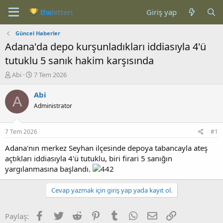
Giriş yap
Güncel Haberler
Adana'da depo kurşunladıkları iddiasıyla 4'ü
tutuklu 5 sanık hakim karşısında
K
B
Abi
7 Tem 2026
o
a
n
ş
Abi
A
b
l
Administrator
u
a
y
n
u
g
7 Tem 2026
#1
b
ı
a
ç
Adana'nın merkez Seyhan ilçesinde depoya tabancayla ateş
ş
t
açtıkları iddiasıyla 4'ü tutuklu, biri firari 5 sanığın
l
a
yargılanmasına başlandı.
a
r
t
i
Cevap yazmak için giriş yap yada kayıt ol.
a
h
n
i
Facebook
Twitter
Reddit
Pinterest
Tumblr
WhatsApp
E-posta
Link
Paylaş: