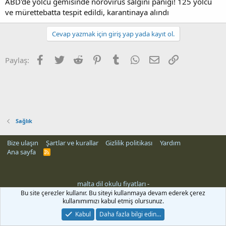
ABD'de yolcu gemisinde norovirüs salgını paniği! 125 yolcu
ve mürettebatta tespit edildi, karantinaya alındı
Cevap yazmak için giriş yap yada kayıt ol.
Facebook
Twitter
Reddit
Pinterest
Tumblr
WhatsApp
E-posta
Link
Paylaş:
Sağlık
Bize ulaşın
Şartlar ve kurallar
Gizlilik politikası
Yardım
Ana sayfa
R
S
S
malta dil okulu fiyatları
-
Bu site çerezler kullanır. Bu siteyi kullanmaya devam ederek çerez
kullanımımızı kabul etmiş olursunuz.
Kabul
Daha fazla bilgi edin…