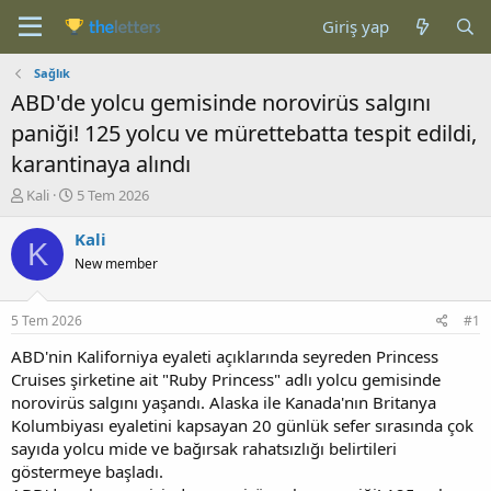
Giriş yap
Sağlık
ABD'de yolcu gemisinde norovirüs salgını
paniği! 125 yolcu ve mürettebatta tespit edildi,
karantinaya alındı
K
B
Kali
5 Tem 2026
o
a
n
ş
Kali
K
b
l
New member
u
a
y
n
u
g
5 Tem 2026
#1
b
ı
a
ç
ABD'nin Kaliforniya eyaleti açıklarında seyreden Princess
ş
t
Cruises şirketine ait "Ruby Princess" adlı yolcu gemisinde
l
a
norovirüs salgını yaşandı. Alaska ile Kanada'nın Britanya
a
r
Kolumbiyası eyaletini kapsayan 20 günlük sefer sırasında çok
t
i
sayıda yolcu mide ve bağırsak rahatsızlığı belirtileri
a
h
göstermeye başladı.
n
i