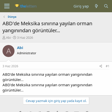
Giriş yap
Dünya
ABD'de Meksika sınırına yayılan orman
yangınından görüntüler...
K
B
Abi
3 Haz 2026
o
a
n
ş
Abi
A
b
l
Administrator
u
a
y
n
u
g
3 Haz 2026
#1
b
ı
a
ç
ABD'de Meksika sınırına yayılan orman yangınından
ş
t
görüntüler...
l
a
ABD'de Meksika sınırına yayılan orman yangınından
a
r
görüntüler...
t
i
a
h
n
i
Cevap yazmak için giriş yap yada kayıt ol.