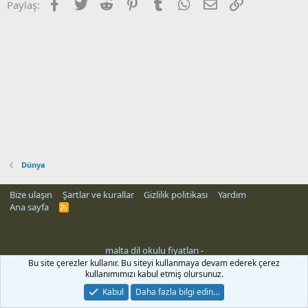
Facebook
Twitter
Reddit
Pinterest
Tumblr
WhatsApp
E-posta
Link
Paylaş:
Dünya
Bize ulaşın
Şartlar ve kurallar
Gizlilik politikası
Yardım
Ana sayfa
R
S
S
malta dil okulu fiyatları
-
Bu site çerezler kullanır. Bu siteyi kullanmaya devam ederek çerez
kullanımımızı kabul etmiş olursunuz.
Kabul
Daha fazla bilgi edin…